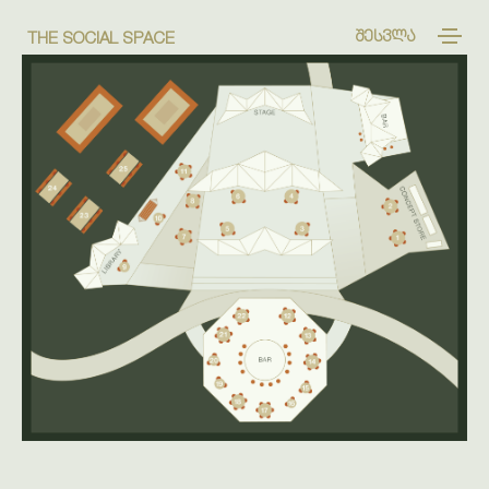
ᲨᲔᲡᲕᲚᲐ
THE SOCIAL SPACE