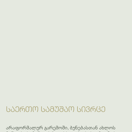
ᲡᲐᲔᲠᲗᲝ ᲡᲐᲛᲣᲨᲐᲝ ᲡᲘᲕᲠᲪᲔ
არაფორმალურ გარემოში, ბუნებასთან ახლოს