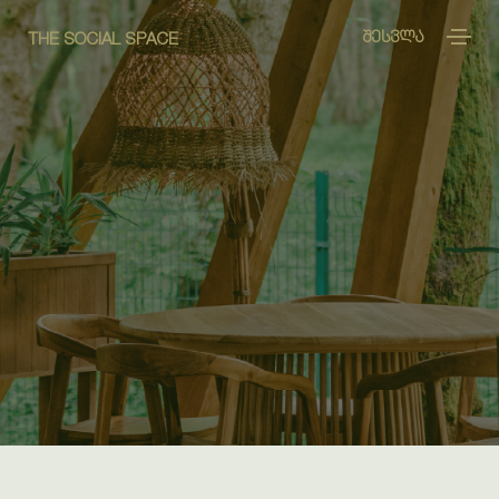
ᲨᲔᲡᲕᲚᲐ
THE SOCIAL SPACE