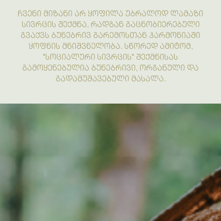
ᲩᲕᲔᲜᲘ ᲛᲘᲖᲐᲜᲘ ᲐᲠ ᲧᲝᲤᲘᲚᲐ ᲣᲑᲠᲐᲚᲝᲓ ᲚᲐᲛᲐᲖᲘ
ᲡᲘᲕᲠᲪᲘᲡ ᲨᲔᲥᲛᲜᲐ, ᲠᲐᲓᲒᲐᲜ ᲒᲐᲪᲜᲝᲑᲘᲔᲠᲔᲑᲣᲚᲘ
ᲒᲕᲐᲥᲕᲡ ᲑᲣᲜᲔᲑᲠᲘᲕ ᲒᲐᲠᲔᲛᲝᲡᲗᲐᲜ ᲰᲐᲠᲛᲝᲜᲘᲐᲨᲘ
ᲧᲝᲤᲜᲘᲡ ᲛᲜᲘᲨᲕᲜᲔᲚᲝᲑᲐ. ᲡᲬᲝᲠᲔᲓ ᲐᲛᲘᲢᲝᲛ,
"ᲡᲝᲪᲘᲐᲚᲣᲠᲘ ᲡᲘᲕᲠᲪᲘᲡ" ᲨᲔᲥᲛᲜᲘᲡᲐᲡ
ᲒᲐᲛᲝᲧᲔᲜᲔᲑᲣᲚᲘᲐ ᲑᲣᲜᲔᲑᲠᲘᲕᲘ, ᲝᲠᲒᲐᲜᲣᲚᲘ ᲓᲐ
ᲒᲐᲓᲐᲛᲣᲨᲐᲕᲔᲑᲣᲚᲘ ᲛᲐᲡᲐᲚᲐ.