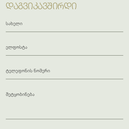
ᲓᲐᲒᲕᲘᲙᲐᲕᲨᲘᲠᲓᲘ