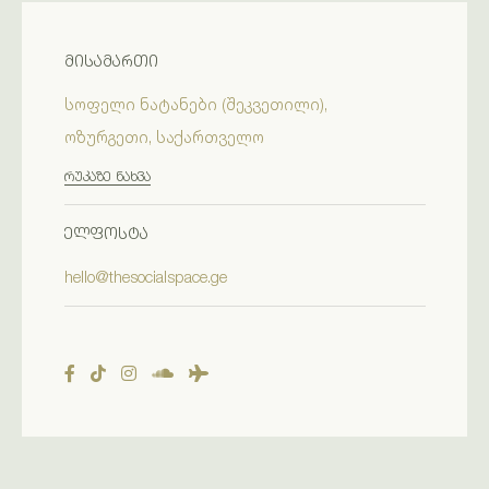
ᲛᲘᲡᲐᲛᲐᲠᲗᲘ
სოფელი ნატანები (შეკვეთილი),
ოზურგეთი, საქართველო
ᲠᲣᲙᲐᲖᲔ ᲜᲐᲮᲕᲐ
ᲔᲚᲤᲝᲡᲢᲐ
hello@thesocialspace.ge