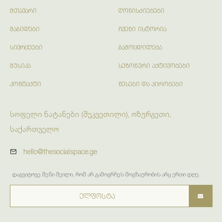
ᲛᲗᲐᲕᲐᲠᲘ
ᲦᲝᲜᲘᲡᲫᲘᲔᲑᲔᲑᲘ
ᲛᲐᲒᲘᲓᲔᲑᲘ
ᲩᲕᲔᲜᲘ ᲘᲡᲢᲝᲠᲘᲐ
ᲡᲘᲕᲠᲪᲔᲔᲑᲘ
ᲒᲐᲛᲝᲪᲓᲘᲚᲔᲑᲐ
ᲛᲣᲡᲘᲙᲐ
ᲡᲔᲖᲝᲜᲣᲠᲘ ᲐᲥᲢᲘᲕᲝᲑᲔᲑᲘ
ᲙᲝᲜᲢᲐᲥᲢᲘ
ᲬᲔᲡᲔᲑᲘ ᲓᲐ ᲞᲘᲠᲝᲑᲔᲑᲘ
სოფელი ნატანები (შეკვეთილი), ოზურგეთი,
საქართველო
hello@thesocialspace.ge
დაგვიტოვე შენი მეილი, რომ არ გამოგრჩეს მოგზაურობის არც ერთი დღე.