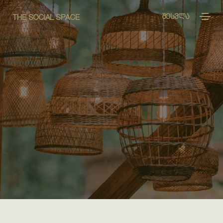
ᲨᲔᲡᲕᲚᲐ
THE SOCIAL SPACE