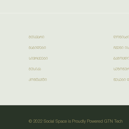
ᲛᲗᲐᲕᲐᲠᲘ
ᲦᲝᲜᲘᲡᲫᲘ
ᲛᲐᲒᲘᲓᲔᲑᲘ
ᲩᲕᲔᲜᲘ Ი
ᲡᲘᲕᲠᲪᲔᲔᲑᲘ
ᲒᲐᲛᲝᲪᲓ
ᲛᲣᲡᲘᲙᲐ
ᲡᲔᲖᲝᲜᲣᲠ
ᲙᲝᲜᲢᲐᲥᲢᲘ
ᲬᲔᲡᲔᲑᲘ 
© 2022 Social Space is Proudly Powered
GTN Tech