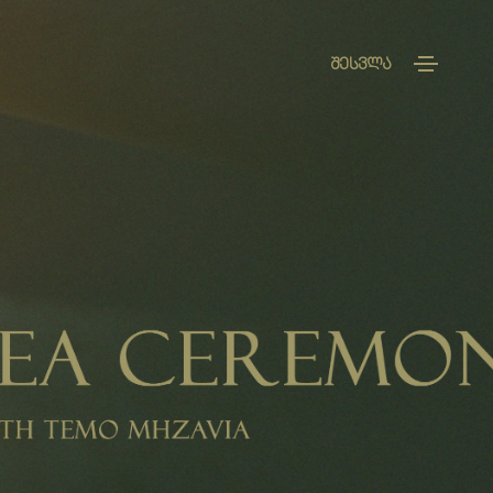
ᲨᲔᲡᲕᲚᲐ