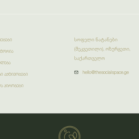
სოფელი ნატანები
ᲔᲑᲔᲑᲘ
(შეკვეთილი), ოზურგეთი,
ᲡᲢᲝᲠᲘᲐ
საქართველო
ᲘᲚᲔᲑᲐ
hello@thesocialspace.ge
Ი ᲐᲥᲢᲘᲕᲝᲑᲔᲑᲘ
ᲓᲐ ᲞᲘᲠᲝᲑᲔᲑᲘ