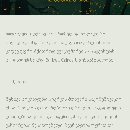
ორგანული ჟღერადობა, რომელიც სოციალური
სივრცის განწყობას გამოხატავს და გარემოსთან
კიდევ უფრო მჭიდროდ გვაკავშირებს - 6 აგვისტოს,
სოციალურ სივრცეში Matt Caines-ს ვუმასპინძლებთ.
— მუსიკა —
მუსიკა სოციალური სივრცის მთავარი საკომუნიკაციო
ენაა, რომლის დახმარებითაც ღრმად ფესვგადგმული
ემოციებისა და მრავალფეროვანი გამოცდილებების
გაზიარებაა შესაძლებელი. ჩვენ გლობალურად და