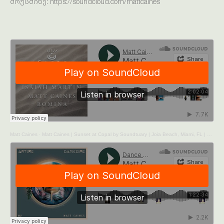
მოუსმინე:
https://soundcloud.com/mattcaines
Matt Caines
·
Matt Caines | Sunset at Copal by Soundtuary | Joia Beach, Miami, FL | 08.01.21