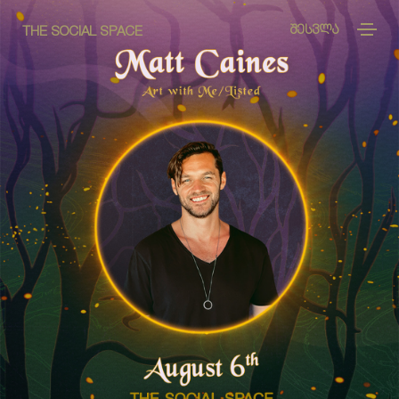
ᲨᲔᲡᲕᲚᲐ
THE SOCIAL SPACE