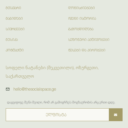
ᲛᲗᲐᲕᲐᲠᲘ
ᲦᲝᲜᲘᲡᲫᲘᲔᲑᲔᲑᲘ
ᲛᲐᲒᲘᲓᲔᲑᲘ
ᲩᲕᲔᲜᲘ ᲘᲡᲢᲝᲠᲘᲐ
ᲡᲘᲕᲠᲪᲔᲔᲑᲘ
ᲒᲐᲛᲝᲪᲓᲘᲚᲔᲑᲐ
ᲛᲣᲡᲘᲙᲐ
ᲡᲔᲖᲝᲜᲣᲠᲘ ᲐᲥᲢᲘᲕᲝᲑᲔᲑᲘ
ᲙᲝᲜᲢᲐᲥᲢᲘ
ᲬᲔᲡᲔᲑᲘ ᲓᲐ ᲞᲘᲠᲝᲑᲔᲑᲘ
სოფელი ნატანები (შეკვეთილი), ოზურგეთი,
საქართველო
hello@thesocialspace.ge
დაგვიტოვე შენი მეილი, რომ არ გამოგრჩეს მოგზაურობის არც ერთი დღე.