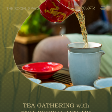
ᲨᲔᲡᲕᲚᲐ
THE SOCIAL SPACE