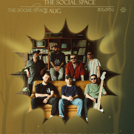
ᲨᲔᲡᲕᲚᲐ
THE SOCIAL SPACE