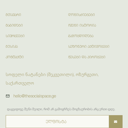
ᲛᲗᲐᲕᲐᲠᲘ
ᲦᲝᲜᲘᲡᲫᲘᲔᲑᲔᲑᲘ
ᲛᲐᲒᲘᲓᲔᲑᲘ
ᲩᲕᲔᲜᲘ ᲘᲡᲢᲝᲠᲘᲐ
ᲡᲘᲕᲠᲪᲔᲔᲑᲘ
ᲒᲐᲛᲝᲪᲓᲘᲚᲔᲑᲐ
ᲛᲣᲡᲘᲙᲐ
ᲡᲔᲖᲝᲜᲣᲠᲘ ᲐᲥᲢᲘᲕᲝᲑᲔᲑᲘ
ᲙᲝᲜᲢᲐᲥᲢᲘ
ᲬᲔᲡᲔᲑᲘ ᲓᲐ ᲞᲘᲠᲝᲑᲔᲑᲘ
სოფელი ნატანები (შეკვეთილი), ოზურგეთი,
საქართველო
hello@thesocialspace.ge
დაგვიტოვე შენი მეილი, რომ არ გამოგრჩეს მოგზაურობის არც ერთი დღე.