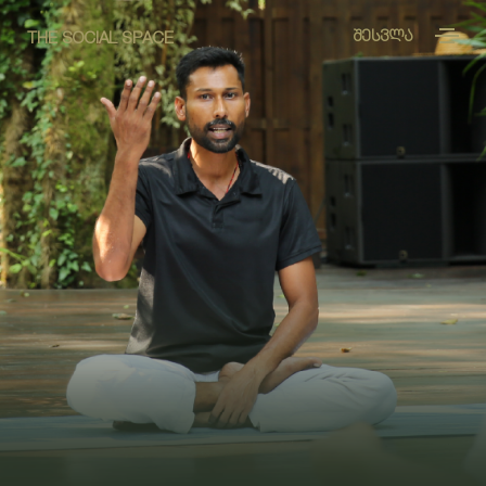
ᲨᲔᲡᲕᲚᲐ
THE SOCIAL SPACE