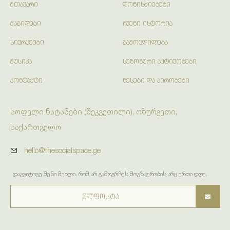
ᲛᲗᲐᲕᲐᲠᲘ
ᲦᲝᲜᲘᲡᲫᲘᲔᲑᲔᲑᲘ
ᲛᲐᲒᲘᲓᲔᲑᲘ
ᲩᲕᲔᲜᲘ ᲘᲡᲢᲝᲠᲘᲐ
ᲡᲘᲕᲠᲪᲔᲔᲑᲘ
ᲒᲐᲛᲝᲪᲓᲘᲚᲔᲑᲐ
ᲛᲣᲡᲘᲙᲐ
ᲡᲔᲖᲝᲜᲣᲠᲘ ᲐᲥᲢᲘᲕᲝᲑᲔᲑᲘ
ᲙᲝᲜᲢᲐᲥᲢᲘ
ᲬᲔᲡᲔᲑᲘ ᲓᲐ ᲞᲘᲠᲝᲑᲔᲑᲘ
სოფელი ნატანები (შეკვეთილი), ოზურგეთი,
საქართველო
hello@thesocialspace.ge
დაგვიტოვე შენი მეილი, რომ არ გამოგრჩეს მოგზაურობის არც ერთი დღე.